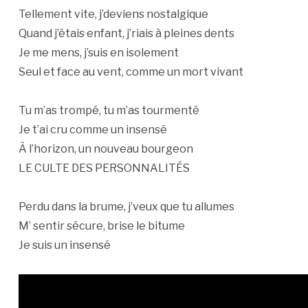
Tellement vite, j’deviens nostalgique
Quand j’étais enfant, j’riais à pleines dents
Je me mens, j’suis en isolement
Seul et face au vent, comme un mort vivant
Tu m’as trompé, tu m’as tourmenté
Je t’ai cru comme un insensé
À l’horizon, un nouveau bourgeon
LE CULTE DES PERSONNALITÉS
Perdu dans la brume, j’veux que tu allumes
M’ sentir sécure, brise le bitume
Je suis un insensé