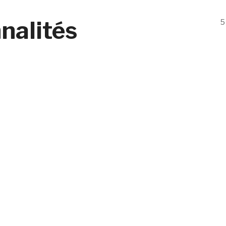
nalités
5