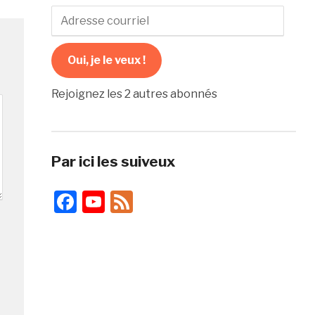
Adresse
courriel
Oui, je le veux !
Rejoignez les 2 autres abonnés
Par ici les suiveux
Facebook
YouTube
Feed