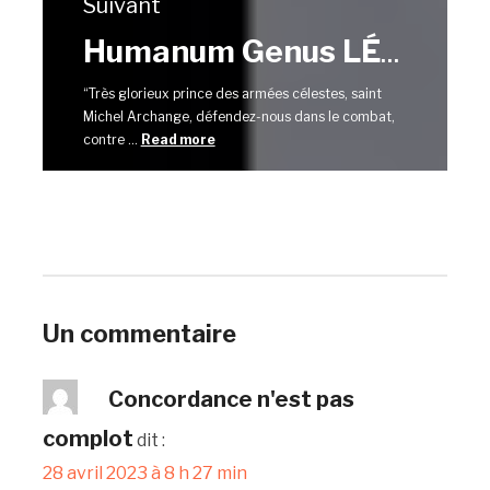
Suivant
Humanum Genus LÉON XIII (20 avril 1884) Prise 2
“Très glorieux prince des armées célestes, saint
Michel Archange, défendez-nous dans le combat,
contre ...
Read more
Un commentaire
Concordance n'est pas
complot
dit :
28 avril 2023 à 8 h 27 min