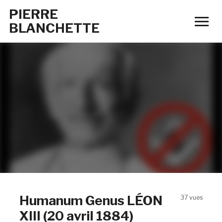
PIERRE
Tog
BLANCHETTE
sid
&
nav
Humanum Genus LÉON
37 vues
XIII (20 avril 1884)