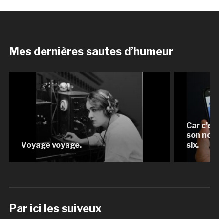
Mes dernières sautes d’humeur
Car c’es
son nomb
Voyage voyage.
six.
Par ici les suiveux