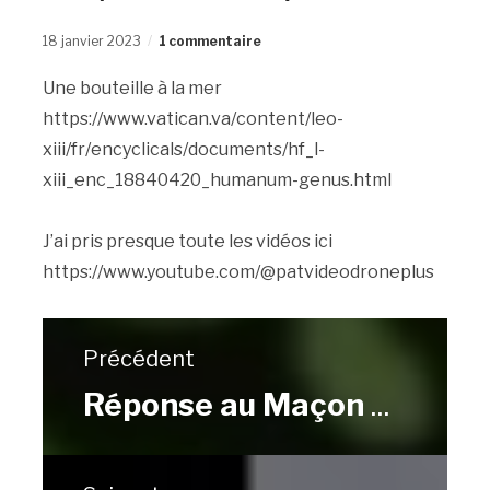
18 janvier 2023
1 commentaire
Une bouteille à la mer
https://www.vatican.va/content/leo-
xiii/fr/encyclicals/documents/hf_l-
xiii_enc_18840420_humanum-genus.html
J’ai pris presque toute les vidéos ici
https://www.youtube.com/@patvideodroneplus
Précédent
Réponse au Maçon Part 3