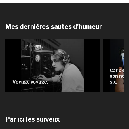
Mes dernières sautes d’humeur
Car c’es
son nomb
Voyage voyage.
six.
Par ici les suiveux