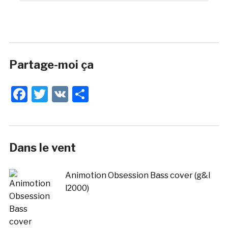
Partage-moi ça
Facebook
Twitter
VK
Share
Dans le vent
Animotion Obsession Bass cover (g&l
l2000)