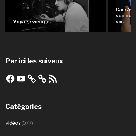
Car c’es
son nomb
Voyage voyage.
six.
Par ici les suiveux
Facebook
YouTube
Flux
RSS
Catégories
vidéos
(977)