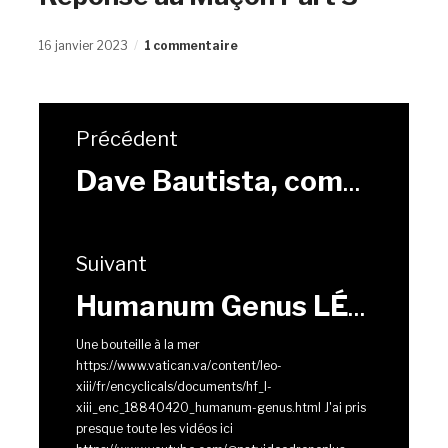
16 janvier 2023
1 commentaire
Précédent
Dave Bautista, comment percer à Hollywood ?
Suivant
Humanum Genus LÉON XIII (20 avril 1884)
Une bouteille à la mer
https://www.vatican.va/content/leo-
xiii/fr/encyclicals/documents/hf_l-
xiii_enc_18840420_humanum-genus.html J'ai pris
presque toute les vidéos ici