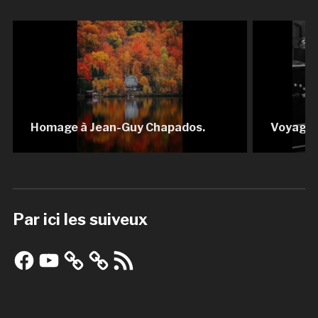
Homage à Jean-Guy Chapados.
Voyage 
Par ici les suiveux
Facebook
YouTube
Flux
RSS