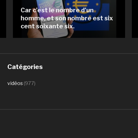
Car c’est le nombre d’un
homme, et son nombre est six
cent soixante six.
Catégories
vidéos
(977)