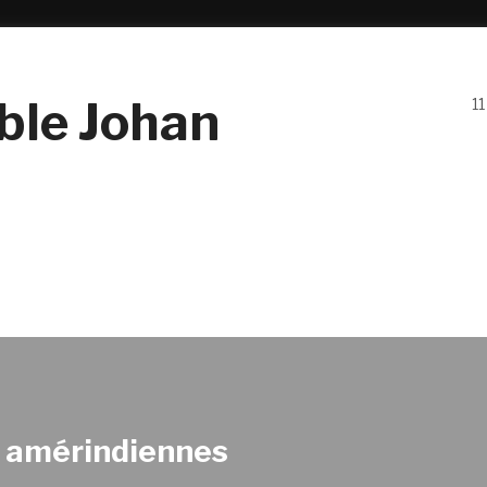
ble Johan
11
s amérindiennes