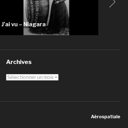
Saint
galli
J’ai vu – Niagara
Saint
Archives
Archives
Aérospatiale